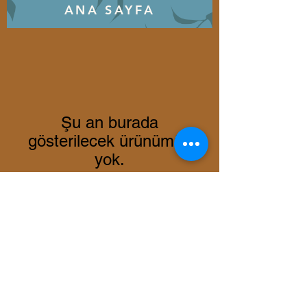
ANA SAYFA
Şu an burada
gösterilecek ürünümüz
yok.
Top