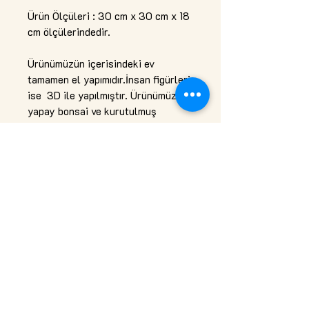
Ürün Ölçüleri : 30 cm x 30 cm x 18 
cm ölçülerindedir.

Ürünümüzün içerisindeki ev 
tamamen el yapımıdır.İnsan figürleri 
ise  3D ile yapılmıştır. Ürünümüz 
yapay bonsai ve kurutulmuş 
çiçeklerle tasarlanmıştır. Led 
aydınlatmalıdır.Alt kısmı ahşaptır. 
Hiç bir bakım gerektirmez.
Top