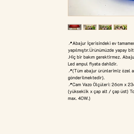
📍Abajur İçerisindeki ev tamamen 
yapılmıştır.Ürünümüzde yapay bitk
.Hiç bir bakım gerektirmez. Abajur
Led ampul fiyata dahildir.
📍(Tüm abajur ürünlerimiz özel a
gönderilmektedir).
📍Cam Vazo Ölçüleri: 26cm x 23
(yükseklik x çap alt / çap üst)
max. 40W.)