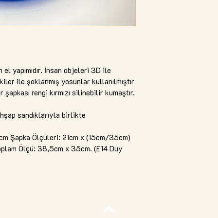
el yapımıdır. İnsan objeleri 3D ile
iler ile şoklanmış yosunlar kullanılmıştır
 şapkası rengi kırmızı silinebilir kumaştır,
hşap sandıklarıyla birlikte
cm Şapka Ölçüleri: 21cm x (15cm/35cm)
 Toplam Ölçü: 38,5cm x 35cm. (E14 Duy