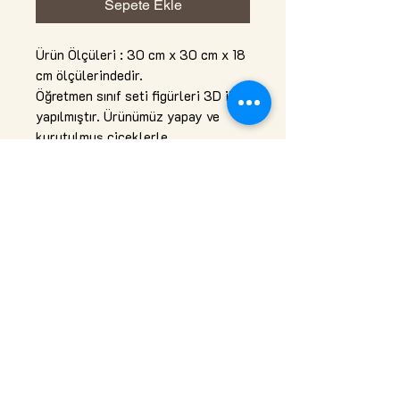
Sepete Ekle
Ürün Ölçüleri : 30 cm x 30 cm x 18
cm ölçülerindedir.
Öğretmen sınıf seti figürleri 3D ile
yapılmıştır. Ürünümüz yapay ve
kurutulmuş çiçeklerle
tasarlanmıştır. Alt kısmı ahşaptır.
Hiç bir bakım gerektirmez.
Top