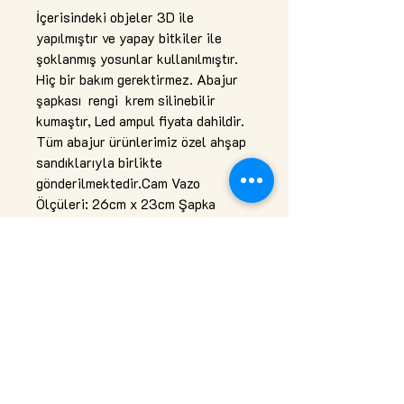
İçerisindeki objeler 3D ile 
yapılmıştır ve yapay bitkiler ile 
şoklanmış yosunlar kullanılmıştır. 
Hiç bir bakım gerektirmez. Abajur 
şapkası  rengi  krem silinebilir 
kumaştır, Led ampul fiyata dahildir. 
Tüm abajur ürünlerimiz özel ahşap 
sandıklarıyla birlikte 
gönderilmektedir.Cam Vazo 
Ölçüleri: 26cm x 23cm Şapka 
Ölçüleri: 21cm x (15cm/35cm) 
(yükseklik x çap alt / çap üst) 
Toplam Ölçü: 38,5cm x 35cm. (E14 
Duy max. 40W.)