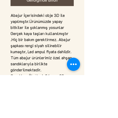
Geldiğinde Bildir
Abajur İçerisindeki obje 3D ile
yapılmıştır.Ürünümüzde yapay
bitkiler ile şoklanmış yosunlar
Gerçek kaya taşları kullanılmıştır
.Hiç bir bakım gerektirmez. Abajur
şapkası rengi siyah silinebilir
kumaştır, Led ampul fiyata dahildir.
Tüm abajur ürünlerimiz özel ahşap
sandıklarıyla birlikte
gönderilmektedir.
Cam Vazo Ölçüleri: 26cm x 23cm
Şapka Ölçüleri: 21cm x
(15cm/35cm) (yükseklik x çap alt /
çap üst) Toplam Ölçü: 38,5cm x
35cm. (E14 Duy max. 40W.)