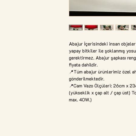
Abajur İçerisindeki insan objeler
yapay bitkiler ile şoklanmış yosun
gerektirmez. Abajur şapkası rengi
fiyata dahildir.
📍Tüm abajur ürünlerimiz özel ah
gönderilmektedir.
📍Cam Vazo Ölçüleri: 26cm x 23
(yükseklik x çap alt / çap üst)
max. 40W.)