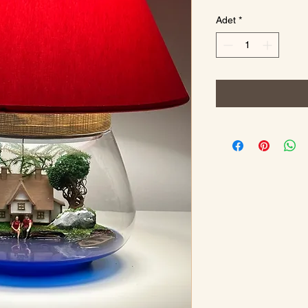
Adet
*