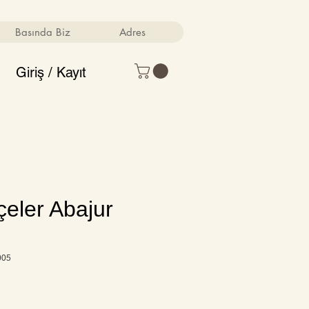
Basında Biz
Adres
Giriş / Kayıt
çeler Abajur
m
005
Fiyat