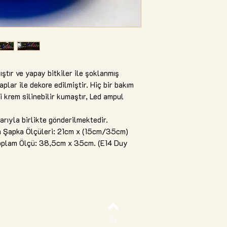
ıştır ve yapay bitkiler ile şoklanmış
plar ile dekore edilmiştir. Hiç bir bakım
 krem silinebilir kumaştır, Led ampul
rıyla birlikte gönderilmektedir.
 Şapka Ölçüleri: 21cm x (15cm/35cm)
 Toplam Ölçü: 38,5cm x 35cm. (E14 Duy
Top