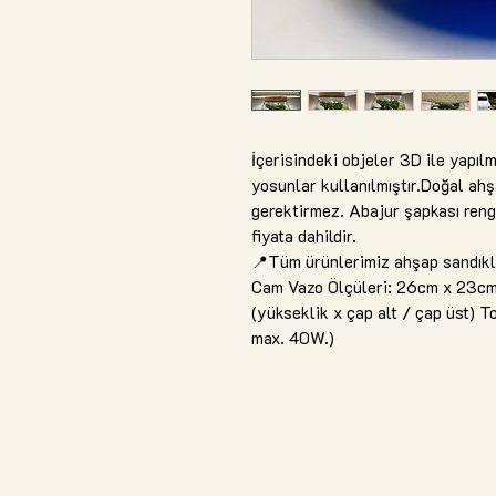
İçerisindeki objeler 3D ile yapılm
yosunlar kullanılmıştır.Doğal ahşa
gerektirmez. Abajur şapkası rengi
fiyata dahildir.
📍Tüm ürünlerimiz ahşap sandıkla
Cam Vazo Ölçüleri: 26cm x 23cm
(yükseklik x çap alt / çap üst)
max. 40W.)