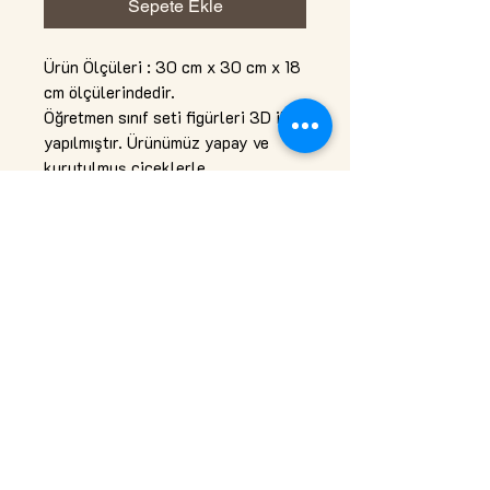
Sepete Ekle
Ürün Ölçüleri : 30 cm x 30 cm x 18
cm ölçülerindedir.
Öğretmen sınıf seti figürleri 3D ile
yapılmıştır. Ürünümüz yapay ve
kurutulmuş çiçeklerle
tasarlanmıştır. Alt kısmı ahşaptır.
Hiç bir bakım gerektirmez
Top