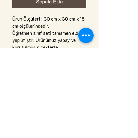
Sepete Ekle
Ürün Ölçüleri : 30 cm x 30 cm x 18
cm ölçülerindedir.
Öğretmen sınıf seti tamamen elde
yapılmıştır. Ürünümüz yapay ve
kurutulmuş çiçeklerle
tasarlanmıştır. Alt kısmı ahşaptır.
Hiç bir bakım gerektirmez.
Top